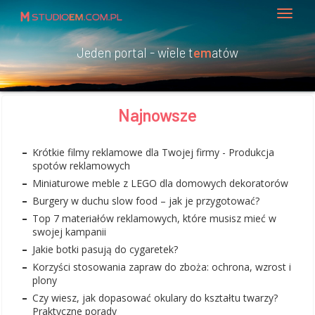
Jeden portal - wiele t
em
atów
Najnowsze
Krótkie filmy reklamowe dla Twojej firmy - Produkcja
spotów reklamowych
Miniaturowe meble z LEGO dla domowych dekoratorów
Burgery w duchu slow food – jak je przygotować?
Top 7 materiałów reklamowych, które musisz mieć w
swojej kampanii
Jakie botki pasują do cygaretek?
Korzyści stosowania zapraw do zboża: ochrona, wzrost i
plony
Czy wiesz, jak dopasować okulary do kształtu twarzy?
Praktyczne porady