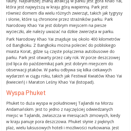
fauny. Najbardziej znaną atrakcją w parku jest góra Khao Yai,
która jest najwyższą w kraju górą wapienną. Park jest
również domem dla wielu różnych zwierząt, takich jak tygrysy
i słonie, które są chronione przez strażników parku. Park
Narodowy Khao Yai jest dobrym miejscem na piesze
wycieczki, ale należy uważać na dzikie zwierzęta w parku.
Park Narodowy Khao Yai znajduje się około 400 kilometrów
od Bangkoku. Z Bangkoku można polecieć do pobliskiego
miasta Korat, gdzie są częste połączenia autobusowe do
parku. Park jest otwarty przez cały rok. W porze deszczowej
(od lipca do października) park jest dobrym miejscem do
obserwacji ptaków. W parku odbywa się kilka ciekawych
wydarzeń w ciągu roku, takich jak Festiwal Kwiatów Khao Yai
(kwiecień) i Maraton Leśny Khao Yai (listopad).
Wyspa Phuket
Phuket to duża wyspa w południowej Tajlandii na Morzu
Andamańskim. Jest to jedno z najczęściej odwiedzanych
miejsc w Tajlandii, zwłaszcza w miesiącach zimowych, kiedy
w kraju panuje pora deszczowa. Phuket słynie z pięknych
plaż, wielu luksusowych hoteli i możliwości nurkowania. Jest