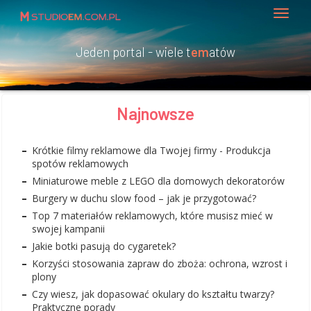
Jeden portal - wiele t
em
atów
Najnowsze
Krótkie filmy reklamowe dla Twojej firmy - Produkcja
spotów reklamowych
Miniaturowe meble z LEGO dla domowych dekoratorów
Burgery w duchu slow food – jak je przygotować?
Top 7 materiałów reklamowych, które musisz mieć w
swojej kampanii
Jakie botki pasują do cygaretek?
Korzyści stosowania zapraw do zboża: ochrona, wzrost i
plony
Czy wiesz, jak dopasować okulary do kształtu twarzy?
Praktyczne porady