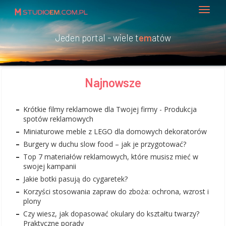
Jeden portal - wiele t
em
atów
Najnowsze
Krótkie filmy reklamowe dla Twojej firmy - Produkcja
spotów reklamowych
Miniaturowe meble z LEGO dla domowych dekoratorów
Burgery w duchu slow food – jak je przygotować?
Top 7 materiałów reklamowych, które musisz mieć w
swojej kampanii
Jakie botki pasują do cygaretek?
Korzyści stosowania zapraw do zboża: ochrona, wzrost i
plony
Czy wiesz, jak dopasować okulary do kształtu twarzy?
Praktyczne porady