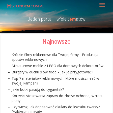
Jeden portal - wiele t
em
atów
Najnowsze
Krótkie filmy reklamowe dla Twojej firmy - Produkcja
spotów reklamowych
Miniaturowe meble z LEGO dla domowych dekoratorów
Burgery w duchu slow food – jak je przygotować?
Top 7 materiałów reklamowych, które musisz mieć w
swojej kampanii
Jakie botki pasują do cygaretek?
Korzyści stosowania zapraw do zboża: ochrona, wzrost i
plony
Czy wiesz, jak dopasować okulary do kształtu twarzy?
Praktyczne porady