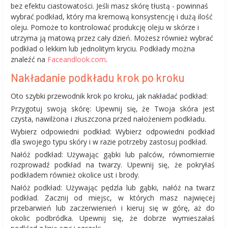
bez efektu ciastowatości. Jeśli masz skórę tłustą - powinnaś
wybrać podkład, który ma kremową konsystencję i dużą ilość
oleju. Pomoże to kontrolować produkcję oleju w skórze i
utrzyma ją matową przez cały dzień. Możesz również wybrać
podkład o lekkim lub jednolitym kryciu. Podkłady można
znaleźć na
Faceandlook.com
.
Nakładanie podkładu krok po kroku
Oto szybki przewodnik krok po kroku, jak nakładać podkład:
Przygotuj swoją skórę: Upewnij się, że Twoja skóra jest
czysta, nawilżona i złuszczona przed nałożeniem podkładu.
Wybierz odpowiedni podkład: Wybierz odpowiedni podkład
dla swojego typu skóry i w razie potrzeby zastosuj podkład.
Nałóż podkład: Używając gąbki lub palców, równomiernie
rozprowadź podkład na twarzy. Upewnij się, że pokryłaś
podkładem również okolice ust i brody.
Nałóż podkład: Używając pędzla lub gąbki, nałóż na twarz
podkład. Zacznij od miejsc, w których masz najwięcej
przebarwień lub zaczerwienień i kieruj się w górę, aż do
okolic podbródka. Upewnij się, że dobrze wymieszałaś