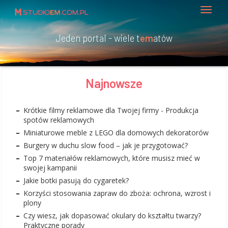
Jeden portal - wiele t
em
atów
Najnowsze
Krótkie filmy reklamowe dla Twojej firmy - Produkcja
spotów reklamowych
Miniaturowe meble z LEGO dla domowych dekoratorów
Burgery w duchu slow food – jak je przygotować?
Top 7 materiałów reklamowych, które musisz mieć w
swojej kampanii
Jakie botki pasują do cygaretek?
Korzyści stosowania zapraw do zboża: ochrona, wzrost i
plony
Czy wiesz, jak dopasować okulary do kształtu twarzy?
Praktyczne porady