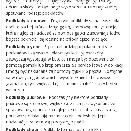
wybrać ten, który jest najlepszy dla Twojego typu skóry,
odcienia skóry i pożądanego wykończenia. Oto najczęściej
spotykane rodzaje podkładów:
Podkłady kremowe
- Tego typu podkłady są najlepsze dla
osób o suchej skórze. Mają gęstą, kremową konsystencję,
którą najlepiej nakładać za pomocą gąbki. Zapewniają ładne i
bogate pokrycie i są idealne na chłodniejsze miesiące.
Podkłady płynne
- Są to najbardziej popularne rodzaje
podkładów i są świetne dla wszystkich typów skóry.
Zazwyczaj występują w butelce i mogą być dozowane za
pomocą pompki lub kroplomierza. Są bardzo łatwe w aplikacji
i mogą być nakładane za pomocą gąbki lub pędzla. Dostępne
są w różnych gramaturach i wykończeniach. Im cięższa
gramatura, tym większe krycie i mniejsza ilość skóry będzie
widoczna.
Podkłady pudrowe
- Podczas gdy niektóre podkłady
pudrowe są kremowe, większość z nich jest wykonana ze
sprasowanego pudru. Są najlepsze dla osób z tłustą skórą,
ponieważ pochłaniają nadmiar oleju i połysk. Najlepiej
nakładać je za pomocą puszystego pędzla.
Podkłady sheer
- Podkłady te mają bardzo lekką