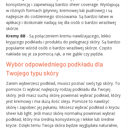
konsystencję i zapewniają bardzo sheer coverage. Występują
w różnych formach (płynnej, kremowej lub pudrowej) i są
najlepsze do codziennego stosowania. Są bardzo łatwe w
aplikacji i doskonale nadają się dla osób o bardzo wrażliwej
skórze.
Kremy BB
- Są połączeniem kremu nawilżającego, lekko
kryjącego podkładu i produktu do pielęgnacji skóry. Są bardzo
popularne wśród osób o bardzo wrażliwej skórze. Często
nakłada się je za pomocą rąk, a nie gąbki czy pędzla.
Wybór odpowiedniego podkładu dla
Twojego typu skóry
Zanim wybierzesz podkład, musisz poznać swój typ skóry. To
pomoże Ci wybrać najlepszy rodzaj podkładu dla Twojej
skóry. Jeśli masz suchą skórę powinnaś wybrać podkład, który
jest kremowy i ma dużą ilość oleju. Pomoże to nawilżyć
skórę i zapobiec jej pękaniu. Możesz wybrać podkład o kryciu
sheer lub light. Jeśli masz skórę normalną powinnaś wybrać
podkład, który ma średnią konsystencję i lekkie lub średnie
krycie. Dzięki temu Twoja skóra będzie wyglądała naturalnie,