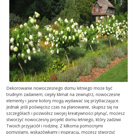
Dekorowanie nowoczesnego domu letniego może być
trudnym zadaniem; ciepły klimat na zewnątrz, nowoczesne
elementy i jasne kolory mogą wydawać się przytłaczające.
Jednak jeśli poświęcisz czas na planowanie, skupisz się na
szczegółach i pozwolisz swojej kreatywności płynąć, możesz
stworzyć nowoczesny projekt domu letniego, który zadziwi
Twoich przyjaciół i rodzinę. Z kilkoma pomocnymi
pomysłami, wskazówkami i inspiracją, możesz stworzyć