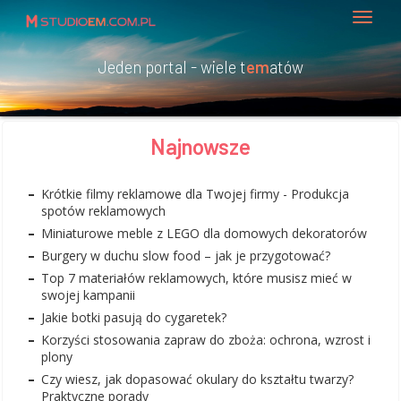
Jeden portal - wiele t
em
atów
Najnowsze
Krótkie filmy reklamowe dla Twojej firmy - Produkcja
spotów reklamowych
Miniaturowe meble z LEGO dla domowych dekoratorów
Burgery w duchu slow food – jak je przygotować?
Top 7 materiałów reklamowych, które musisz mieć w
swojej kampanii
Jakie botki pasują do cygaretek?
Korzyści stosowania zapraw do zboża: ochrona, wzrost i
plony
Czy wiesz, jak dopasować okulary do kształtu twarzy?
Praktyczne porady