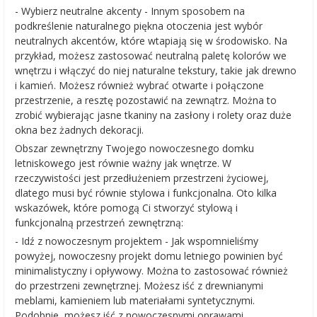
- Wybierz neutralne akcenty - Innym sposobem na
podkreślenie naturalnego piękna otoczenia jest wybór
neutralnych akcentów, które wtapiają się w środowisko. Na
przykład, możesz zastosować neutralną paletę kolorów we
wnętrzu i włączyć do niej naturalne tekstury, takie jak drewno
i kamień. Możesz również wybrać otwarte i połączone
przestrzenie, a resztę pozostawić na zewnątrz. Można to
zrobić wybierając jasne tkaniny na zasłony i rolety oraz duże
okna bez żadnych dekoracji.
Obszar zewnętrzny Twojego nowoczesnego domku
letniskowego jest równie ważny jak wnętrze. W
rzeczywistości jest przedłużeniem przestrzeni życiowej,
dlatego musi być równie stylowa i funkcjonalna. Oto kilka
wskazówek, które pomogą Ci stworzyć stylową i
funkcjonalną przestrzeń zewnętrzną:
- Idź z nowoczesnym projektem - Jak wspomnieliśmy
powyżej, nowoczesny projekt domu letniego powinien być
minimalistyczny i opływowy. Można to zastosować również
do przestrzeni zewnętrznej. Możesz iść z drewnianymi
meblami, kamieniem lub materiałami syntetycznymi.
Podobnie, możesz iść z nowoczesnymi oprawami