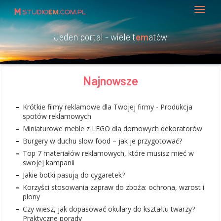
Jeden portal - wiele t
em
atów
Najnowsze
Krótkie filmy reklamowe dla Twojej firmy - Produkcja
spotów reklamowych
Miniaturowe meble z LEGO dla domowych dekoratorów
Burgery w duchu slow food – jak je przygotować?
Top 7 materiałów reklamowych, które musisz mieć w
swojej kampanii
Jakie botki pasują do cygaretek?
Korzyści stosowania zapraw do zboża: ochrona, wzrost i
plony
Czy wiesz, jak dopasować okulary do kształtu twarzy?
Praktyczne porady