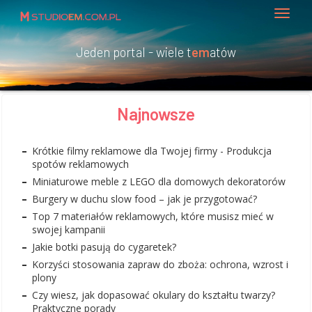
Jeden portal - wiele t
em
atów
Najnowsze
Krótkie filmy reklamowe dla Twojej firmy - Produkcja
spotów reklamowych
Miniaturowe meble z LEGO dla domowych dekoratorów
Burgery w duchu slow food – jak je przygotować?
Top 7 materiałów reklamowych, które musisz mieć w
swojej kampanii
Jakie botki pasują do cygaretek?
Korzyści stosowania zapraw do zboża: ochrona, wzrost i
plony
Czy wiesz, jak dopasować okulary do kształtu twarzy?
Praktyczne porady