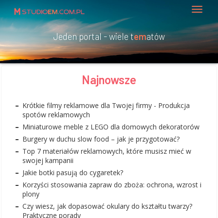
Jeden portal - wiele t
em
atów
Najnowsze
Krótkie filmy reklamowe dla Twojej firmy - Produkcja
spotów reklamowych
Miniaturowe meble z LEGO dla domowych dekoratorów
Burgery w duchu slow food – jak je przygotować?
Top 7 materiałów reklamowych, które musisz mieć w
swojej kampanii
Jakie botki pasują do cygaretek?
Korzyści stosowania zapraw do zboża: ochrona, wzrost i
plony
Czy wiesz, jak dopasować okulary do kształtu twarzy?
Praktyczne porady