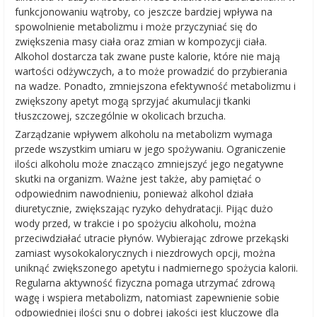
funkcjonowaniu wątroby, co jeszcze bardziej wpływa na
spowolnienie metabolizmu i może przyczyniać się do
zwiększenia masy ciała oraz zmian w kompozycji ciała.
Alkohol dostarcza tak zwane puste kalorie, które nie mają
wartości odżywczych, a to może prowadzić do przybierania
na wadze. Ponadto, zmniejszona efektywność metabolizmu i
zwiększony apetyt mogą sprzyjać akumulacji tkanki
tłuszczowej, szczególnie w okolicach brzucha.
Zarządzanie wpływem alkoholu na metabolizm wymaga
przede wszystkim umiaru w jego spożywaniu. Ograniczenie
ilości alkoholu może znacząco zmniejszyć jego negatywne
skutki na organizm. Ważne jest także, aby pamiętać o
odpowiednim nawodnieniu, ponieważ alkohol działa
diuretycznie, zwiększając ryzyko dehydratacji. Pijąc dużo
wody przed, w trakcie i po spożyciu alkoholu, można
przeciwdziałać utracie płynów. Wybierając zdrowe przekąski
zamiast wysokokalorycznych i niezdrowych opcji, można
uniknąć zwiększonego apetytu i nadmiernego spożycia kalorii.
Regularna aktywność fizyczna pomaga utrzymać zdrową
wagę i wspiera metabolizm, natomiast zapewnienie sobie
odpowiedniej ilości snu o dobrej jakości jest kluczowe dla