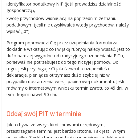
identyfikator podatkowy NIP (jeśli prowadzisz działalność
gospodarczą),
kwotę przychodów widniejącą na poprzednim zeznaniu
podatkowym (jeśli nie uzyskiwałeś wtedy przychodów, należy
wpisać ,,0'').
Program poprowadzi Cię przez uzupełniania formularza
dokładnie wskazując co i w jaką rubrykę należy wpisać. Jest to
dużo bardziej wygodne od tradycyjnego uzupełniania PITu,
ponieważ nie potrzebujesz do tego niczyjej pomocy. Do
tego, jeśli przysługuje Ci jakoś zwrot a uzupełniłeś e-
deklaracje, pieniądze otrzymasz dużo szybciej niż w
przypadku dostarczenia wersji papierowej dokumentu. Jeśli
mówimy o internetowym wniosku termin zwrotu to 45 dni, w
tym drugim nawet 90 dni.
Oddaj swój PIT w terminie
Jak to bywa ze wszystkimi sprawami urzędowymi,
przestrzeganie terminu jest bardzo istotne. Tak jest i w tym
przypadku. Zwykle termin oddania uzupełnionych deklaracji