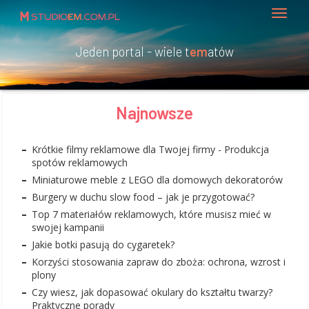
Jeden portal - wiele t
em
atów
Najnowsze
Krótkie filmy reklamowe dla Twojej firmy - Produkcja
spotów reklamowych
Miniaturowe meble z LEGO dla domowych dekoratorów
Burgery w duchu slow food – jak je przygotować?
Top 7 materiałów reklamowych, które musisz mieć w
swojej kampanii
Jakie botki pasują do cygaretek?
Korzyści stosowania zapraw do zboża: ochrona, wzrost i
plony
Czy wiesz, jak dopasować okulary do kształtu twarzy?
Praktyczne porady