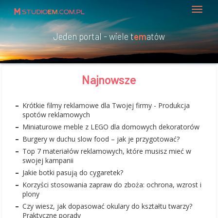
Jeden portal - wiele t
em
atów
Najnowsze
Krótkie filmy reklamowe dla Twojej firmy - Produkcja
spotów reklamowych
Miniaturowe meble z LEGO dla domowych dekoratorów
Burgery w duchu slow food – jak je przygotować?
Top 7 materiałów reklamowych, które musisz mieć w
swojej kampanii
Jakie botki pasują do cygaretek?
Korzyści stosowania zapraw do zboża: ochrona, wzrost i
plony
Czy wiesz, jak dopasować okulary do kształtu twarzy?
Praktyczne porady