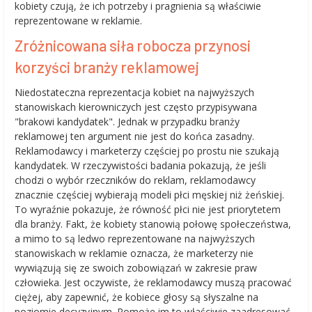
kobiety czują, że ich potrzeby i pragnienia są właściwie
reprezentowane w reklamie.
Zróżnicowana siła robocza przynosi
korzyści branży reklamowej
Niedostateczna reprezentacja kobiet na najwyższych
stanowiskach kierowniczych jest często przypisywana
"brakowi kandydatek". Jednak w przypadku branży
reklamowej ten argument nie jest do końca zasadny.
Reklamodawcy i marketerzy częściej po prostu nie szukają
kandydatek. W rzeczywistości badania pokazują, że jeśli
chodzi o wybór rzeczników do reklam, reklamodawcy
znacznie częściej wybierają modeli płci męskiej niż żeńskiej.
To wyraźnie pokazuje, że równość płci nie jest priorytetem
dla branży. Fakt, że kobiety stanowią połowę społeczeństwa,
a mimo to są ledwo reprezentowane na najwyższych
stanowiskach w reklamie oznacza, że marketerzy nie
wywiązują się ze swoich zobowiązań w zakresie praw
człowieka. Jest oczywiste, że reklamodawcy muszą pracować
ciężej, aby zapewnić, że kobiece głosy są słyszalne na
poziomie decyzyjnym. Pomoże im to właściwie zaadresować